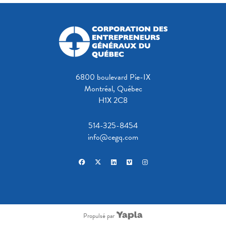
6800 boulevard Pie-IX
Montréal, Québec
H1X 2C8
514-325-8454
info@cegq.com
facebook
x-twitter
linkedin
vimeo
instagram
Propulsé par