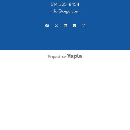
514-325-8454
info@cegq.com
facebook
x-twitter
linkedin
vimeo
instagram
Propulsé par