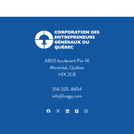
6800 boulevard Pie-IX
Montréal, Québec
H1X 2C8
514-325-8454
info@cegq.com
facebook
x-twitter
linkedin
vimeo
instagram