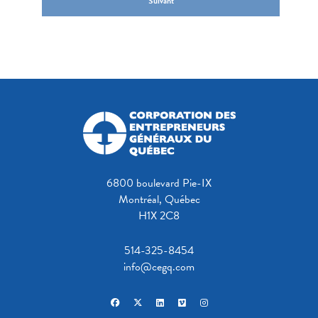
Suivant
6800 boulevard Pie-IX
Montréal, Québec
H1X 2C8
514-325-8454
info@cegq.com
facebook
x-twitter
linkedin
vimeo
instagram