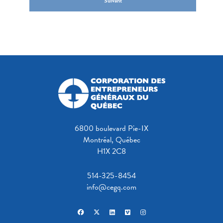
Suivant
6800 boulevard Pie-IX
Montréal, Québec
H1X 2C8
514-325-8454
info@cegq.com
facebook
x-twitter
linkedin
vimeo
instagram