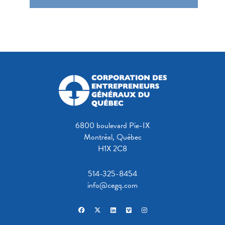
6800 boulevard Pie-IX
Montréal, Québec
H1X 2C8
514-325-8454
info@cegq.com
facebook
x-twitter
linkedin
vimeo
instagram