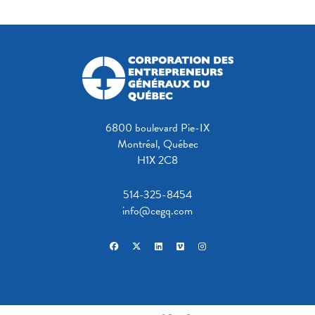
6800 boulevard Pie-IX
Montréal, Québec
H1X 2C8
514-325-8454
info@cegq.com
facebook
x-twitter
linkedin
vimeo
instagram