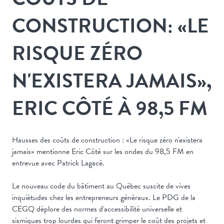
CONSTRUCTION: «LE
RISQUE ZÉRO
N'EXISTERA JAMAIS»,
ERIC CÔTÉ À 98,5 FM
Hausses des coûts de construction : «Le risque zéro n'existera
jamais» mentionne Eric Côté sur les ondes du 98,5 FM en
entrevue avec Patrick Lagacé.
Le nouveau code du bâtiment au Québec suscite de vives
inquiétudes chez les entrepreneurs généraux. Le PDG de la
CEGQ déplore des normes d'accessibilité universelle et
sismiques trop lourdes qui feront grimper le coût des projets et