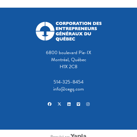
6800 boulevard Pie-IX
Montréal, Québec
H1X 2C8
514-325-8454
info@cegq.com
facebook
x-twitter
linkedin
vimeo
instagram
Propulsé par