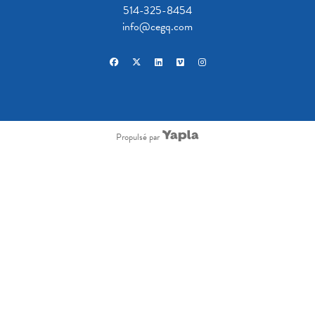
514-325-8454
info@cegq.com
facebook
x-twitter
linkedin
vimeo
instagram
Propulsé par