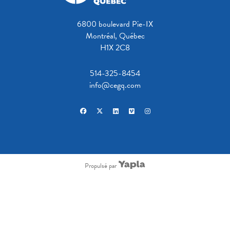
6800 boulevard Pie-IX
Montréal, Québec
H1X 2C8
514-325-8454
info@cegq.com
facebook
x-twitter
linkedin
vimeo
instagram
Propulsé par